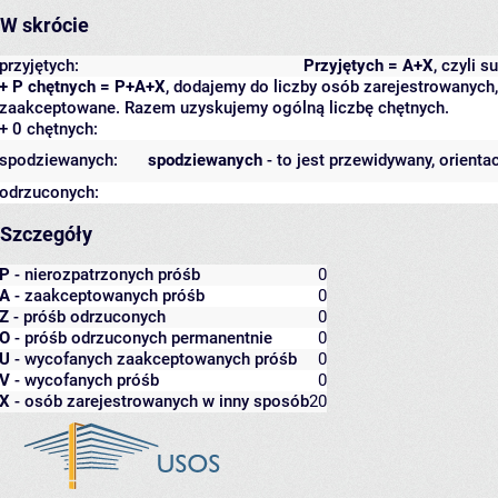
W skrócie
przyjętych:
Przyjętych = A+X
, czyli 
+ P chętnych = P+A+X
, dodajemy do liczby osób zarejestrowanych, 
zaakceptowane. Razem uzyskujemy ogólną liczbę chętnych.
+ 0 chętnych:
spodziewanych:
spodziewanych
- to jest przewidywany, orienta
odrzuconych:
Szczegóły
P
- nierozpatrzonych próśb
0
A
- zaakceptowanych próśb
0
Z
- próśb odrzuconych
0
O
- próśb odrzuconych permanentnie
0
U
- wycofanych zaakceptowanych próśb
0
V
- wycofanych próśb
0
X
- osób zarejestrowanych w inny sposób
20