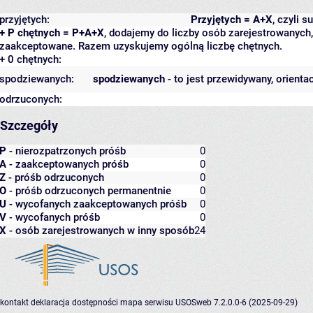
przyjętych:
Przyjętych = A+X
, czyli 
+ P chętnych = P+A+X
, dodajemy do liczby osób zarejestrowanych, 
zaakceptowane. Razem uzyskujemy ogólną liczbę chętnych.
+ 0 chętnych:
spodziewanych:
spodziewanych
- to jest przewidywany, orienta
odrzuconych:
Szczegóły
P
- nierozpatrzonych próśb
0
A
- zaakceptowanych próśb
0
Z
- próśb odrzuconych
0
O
- próśb odrzuconych permanentnie
0
U
- wycofanych zaakceptowanych próśb
0
V
- wycofanych próśb
0
X
- osób zarejestrowanych w inny sposób
24
kontakt
deklaracja dostępności
mapa serwisu
USOSweb 7.2.0.0-6 (2025-09-29)