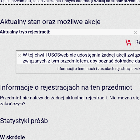
Opisu przedmiotu, zasad zaliczania i innych informacji szukaj na
stronie przedmio
Aktualny stan oraz możliwe akcje
Aktualny tryb rejestracji:
Re
W tej chwili USOSweb nie udostępnia żadnej akcji związa
związanych z tym przedmiotem, aby poznać dokładne daty
Informacji o terminach i zasadach rejestracji sz
Informacje o rejestracjach na ten przedmiot
Przedmiot nie należy do żadnej aktualnej rejestracji. Nie można s
zakończyła?
Statystyki próśb
W skrócie