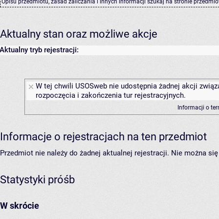
Opisu przedmiotu, zasad zaliczania i innych informacji szukaj na
stronie przedmio
Aktualny stan oraz możliwe akcje
Aktualny tryb rejestracji:
W tej chwili USOSweb nie udostępnia żadnej akcji związ
rozpoczęcia i zakończenia tur rejestracyjnych.
Informacji o te
Informacje o rejestracjach na ten przedmiot
Przedmiot nie należy do żadnej aktualnej rejestracji. Nie można s
Statystyki próśb
W skrócie