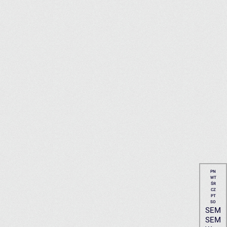
PN
WT
ŚR
CZ
PT
SO
SEM
SEM