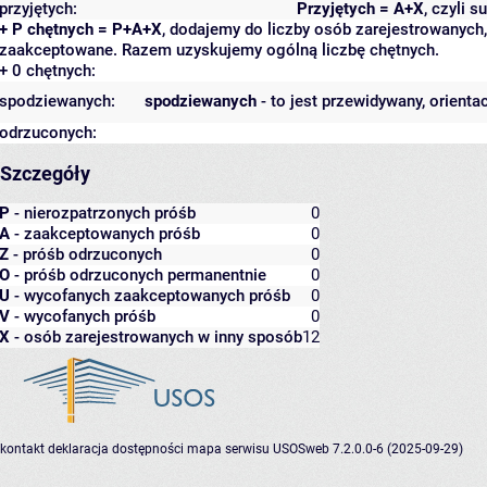
przyjętych:
Przyjętych = A+X
, czyli 
+ P chętnych = P+A+X
, dodajemy do liczby osób zarejestrowanych, 
zaakceptowane. Razem uzyskujemy ogólną liczbę chętnych.
+ 0 chętnych:
spodziewanych:
spodziewanych
- to jest przewidywany, orienta
odrzuconych:
Szczegóły
P
- nierozpatrzonych próśb
0
A
- zaakceptowanych próśb
0
Z
- próśb odrzuconych
0
O
- próśb odrzuconych permanentnie
0
U
- wycofanych zaakceptowanych próśb
0
V
- wycofanych próśb
0
X
- osób zarejestrowanych w inny sposób
12
kontakt
deklaracja dostępności
mapa serwisu
USOSweb 7.2.0.0-6 (2025-09-29)