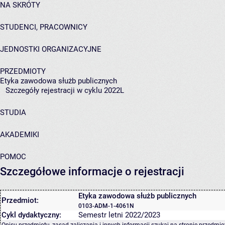
NA SKRÓTY
STUDENCI, PRACOWNICY
JEDNOSTKI ORGANIZACYJNE
PRZEDMIOTY
Etyka zawodowa służb publicznych
Szczegóły rejestracji w cyklu 2022L
STUDIA
AKADEMIKI
POMOC
Szczegółowe informacje o rejestracji
Etyka zawodowa służb publicznych
Przedmiot:
0103-ADM-1-4061N
Cykl dydaktyczny:
Semestr letni 2022/2023
Opisu przedmiotu, zasad zaliczania i innych informacji szukaj na
stronie przedmio