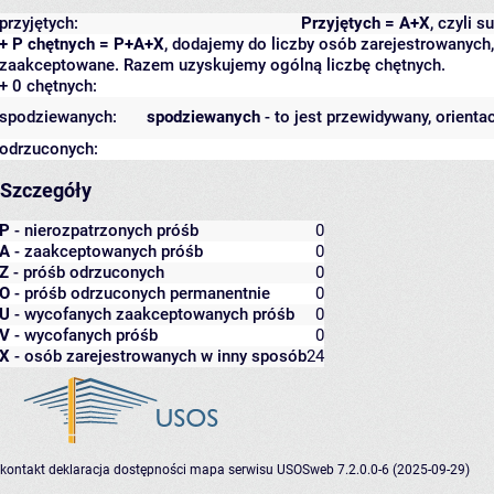
przyjętych:
Przyjętych = A+X
, czyli 
+ P chętnych = P+A+X
, dodajemy do liczby osób zarejestrowanych, 
zaakceptowane. Razem uzyskujemy ogólną liczbę chętnych.
+ 0 chętnych:
spodziewanych:
spodziewanych
- to jest przewidywany, orienta
odrzuconych:
Szczegóły
P
- nierozpatrzonych próśb
0
A
- zaakceptowanych próśb
0
Z
- próśb odrzuconych
0
O
- próśb odrzuconych permanentnie
0
U
- wycofanych zaakceptowanych próśb
0
V
- wycofanych próśb
0
X
- osób zarejestrowanych w inny sposób
24
kontakt
deklaracja dostępności
mapa serwisu
USOSweb 7.2.0.0-6 (2025-09-29)