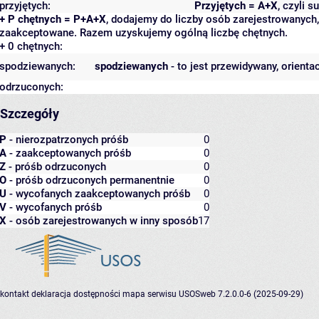
przyjętych:
Przyjętych = A+X
, czyli 
+ P chętnych = P+A+X
, dodajemy do liczby osób zarejestrowanych, 
zaakceptowane. Razem uzyskujemy ogólną liczbę chętnych.
+ 0 chętnych:
spodziewanych:
spodziewanych
- to jest przewidywany, orienta
odrzuconych:
Szczegóły
P
- nierozpatrzonych próśb
0
A
- zaakceptowanych próśb
0
Z
- próśb odrzuconych
0
O
- próśb odrzuconych permanentnie
0
U
- wycofanych zaakceptowanych próśb
0
V
- wycofanych próśb
0
X
- osób zarejestrowanych w inny sposób
17
kontakt
deklaracja dostępności
mapa serwisu
USOSweb 7.2.0.0-6 (2025-09-29)