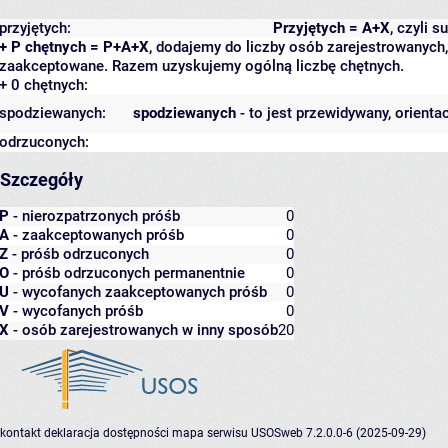
przyjętych:
Przyjętych = A+X
, czyli 
+ P chętnych = P+A+X
, dodajemy do liczby osób zarejestrowanych, 
zaakceptowane. Razem uzyskujemy ogólną liczbę chętnych.
+ 0 chętnych:
spodziewanych:
spodziewanych
- to jest przewidywany, orienta
odrzuconych:
Szczegóły
P
- nierozpatrzonych próśb
0
A
- zaakceptowanych próśb
0
Z
- próśb odrzuconych
0
O
- próśb odrzuconych permanentnie
0
U
- wycofanych zaakceptowanych próśb
0
V
- wycofanych próśb
0
X
- osób zarejestrowanych w inny sposób
20
kontakt
deklaracja dostępności
mapa serwisu
USOSweb 7.2.0.0-6 (2025-09-29)