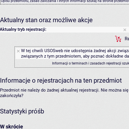
Opisu przedmiotu, zasad zaliczania i innych informacji szukaj na
stronie przedmio
Aktualny stan oraz możliwe akcje
Aktualny tryb rejestracji:
Re
W tej chwili USOSweb nie udostępnia żadnej akcji związa
związanych z tym przedmiotem, aby poznać dokładne daty
Informacji o terminach i zasadach rejestracji sz
Informacje o rejestracjach na ten przedmiot
Przedmiot nie należy do żadnej aktualnej rejestracji. Nie można s
zakończyła?
Statystyki próśb
W skrócie