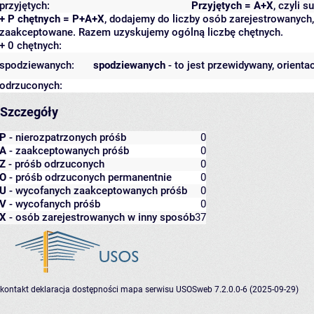
przyjętych:
Przyjętych = A+X
, czyli 
+ P chętnych = P+A+X
, dodajemy do liczby osób zarejestrowanych, 
zaakceptowane. Razem uzyskujemy ogólną liczbę chętnych.
+ 0 chętnych:
spodziewanych:
spodziewanych
- to jest przewidywany, orienta
odrzuconych:
Szczegóły
P
- nierozpatrzonych próśb
0
A
- zaakceptowanych próśb
0
Z
- próśb odrzuconych
0
O
- próśb odrzuconych permanentnie
0
U
- wycofanych zaakceptowanych próśb
0
V
- wycofanych próśb
0
X
- osób zarejestrowanych w inny sposób
37
kontakt
deklaracja dostępności
mapa serwisu
USOSweb 7.2.0.0-6 (2025-09-29)