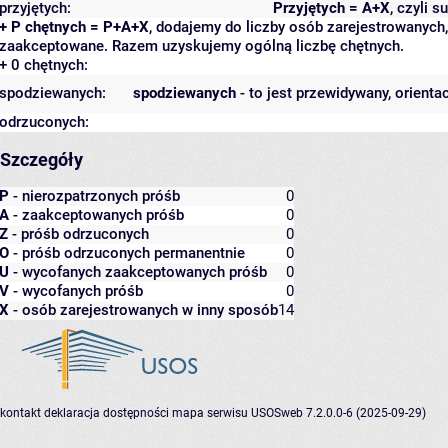
przyjętych:
Przyjętych = A+X
, czyli 
+ P chętnych = P+A+X
, dodajemy do liczby osób zarejestrowanych, 
zaakceptowane. Razem uzyskujemy ogólną liczbę chętnych.
+ 0 chętnych:
spodziewanych:
spodziewanych
- to jest przewidywany, orienta
odrzuconych:
Szczegóły
P
- nierozpatrzonych próśb
0
A
- zaakceptowanych próśb
0
Z
- próśb odrzuconych
0
O
- próśb odrzuconych permanentnie
0
U
- wycofanych zaakceptowanych próśb
0
V
- wycofanych próśb
0
X
- osób zarejestrowanych w inny sposób
14
kontakt
deklaracja dostępności
mapa serwisu
USOSweb 7.2.0.0-6 (2025-09-29)