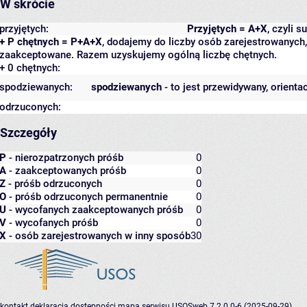
W skrócie
przyjętych:
Przyjętych = A+X
, czyli 
+ P chętnych = P+A+X
, dodajemy do liczby osób zarejestrowanych, 
zaakceptowane. Razem uzyskujemy ogólną liczbę chętnych.
+ 0 chętnych:
spodziewanych:
spodziewanych
- to jest przewidywany, orienta
odrzuconych:
Szczegóły
P
- nierozpatrzonych próśb
0
A
- zaakceptowanych próśb
0
Z
- próśb odrzuconych
0
O
- próśb odrzuconych permanentnie
0
U
- wycofanych zaakceptowanych próśb
0
V
- wycofanych próśb
0
X
- osób zarejestrowanych w inny sposób
30
kontakt
deklaracja dostępności
mapa serwisu
USOSweb 7.2.0.0-6 (2025-09-29)