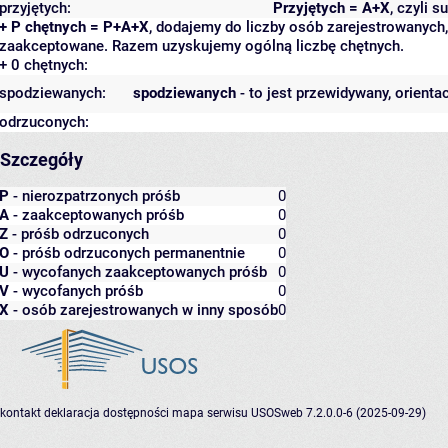
przyjętych:
Przyjętych = A+X
, czyli 
+ P chętnych = P+A+X
, dodajemy do liczby osób zarejestrowanych, 
zaakceptowane. Razem uzyskujemy ogólną liczbę chętnych.
+ 0 chętnych:
spodziewanych:
spodziewanych
- to jest przewidywany, orienta
odrzuconych:
Szczegóły
P
- nierozpatrzonych próśb
0
A
- zaakceptowanych próśb
0
Z
- próśb odrzuconych
0
O
- próśb odrzuconych permanentnie
0
U
- wycofanych zaakceptowanych próśb
0
V
- wycofanych próśb
0
X
- osób zarejestrowanych w inny sposób
0
kontakt
deklaracja dostępności
mapa serwisu
USOSweb 7.2.0.0-6 (2025-09-29)