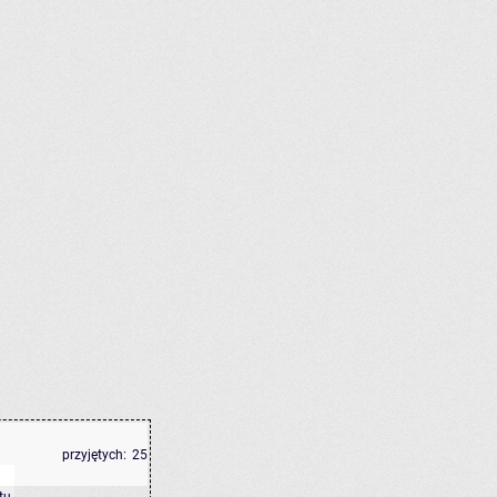
przyjętych:
25
tu
.