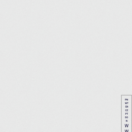
PN
WT
ŚR
CZ
PT
SO
N
W
W