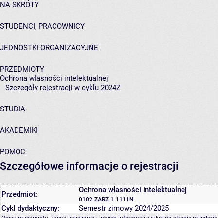
NA SKRÓTY
STUDENCI, PRACOWNICY
JEDNOSTKI ORGANIZACYJNE
PRZEDMIOTY
Ochrona własności intelektualnej
Szczegóły rejestracji w cyklu 2024Z
STUDIA
AKADEMIKI
POMOC
Szczegółowe informacje o rejestracji
Ochrona własności intelektualnej
Przedmiot:
0102-ZARZ-1-1111N
Cykl dydaktyczny:
Semestr zimowy 2024/2025
Opisu przedmiotu, zasad zaliczania i innych informacji szukaj na
stronie przedmio