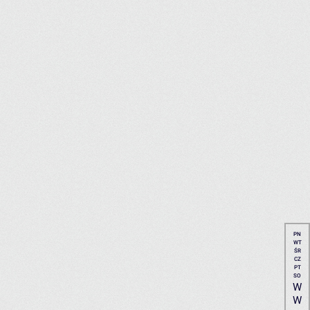
PN
WT
ŚR
CZ
PT
SO
W
W