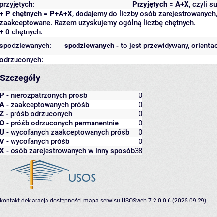
przyjętych:
Przyjętych = A+X
, czyli 
+ P chętnych = P+A+X
, dodajemy do liczby osób zarejestrowanych, 
zaakceptowane. Razem uzyskujemy ogólną liczbę chętnych.
+ 0 chętnych:
spodziewanych:
spodziewanych
- to jest przewidywany, orienta
odrzuconych:
Szczegóły
P
- nierozpatrzonych próśb
0
A
- zaakceptowanych próśb
0
Z
- próśb odrzuconych
0
O
- próśb odrzuconych permanentnie
0
U
- wycofanych zaakceptowanych próśb
0
V
- wycofanych próśb
0
X
- osób zarejestrowanych w inny sposób
38
kontakt
deklaracja dostępności
mapa serwisu
USOSweb 7.2.0.0-6 (2025-09-29)