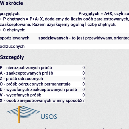
W skrócie
przyjętych:
Przyjętych = A+X
, czyli 
+ P chętnych = P+A+X
, dodajemy do liczby osób zarejestrowanych, 
zaakceptowane. Razem uzyskujemy ogólną liczbę chętnych.
+ 0 chętnych:
spodziewanych:
spodziewanych
- to jest przewidywany, orienta
odrzuconych:
Szczegóły
P
- nierozpatrzonych próśb
0
A
- zaakceptowanych próśb
0
Z
- próśb odrzuconych
0
O
- próśb odrzuconych permanentnie
0
U
- wycofanych zaakceptowanych próśb
0
V
- wycofanych próśb
0
X
- osób zarejestrowanych w inny sposób
37