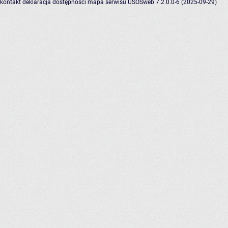
kontakt
deklaracja dostępności
mapa serwisu
USOSweb 7.2.0.0-6 (2025-09-29)