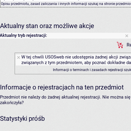
Opisu przedmiotu, zasad zaliczania i innych informacji szukaj na
stronie przedmio
Aktualny stan oraz możliwe akcje
Aktualny tryb rejestracji:
Re
W tej chwili USOSweb nie udostępnia żadnej akcji związa
związanych z tym przedmiotem, aby poznać dokładne daty
Informacji o terminach i zasadach rejestracji sz
Informacje o rejestracjach na ten przedmiot
Przedmiot nie należy do żadnej aktualnej rejestracji. Nie można s
zakończyła?
Statystyki próśb