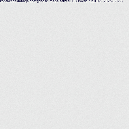
kontakt
deklaracja dostępności
mapa serwisu
USOSweb 7.2.0.0-6 (2025-09-29)