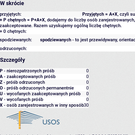
W skrócie
przyjętych:
Przyjętych = A+X
, czyli 
+ P chętnych = P+A+X
, dodajemy do liczby osób zarejestrowanych, 
zaakceptowane. Razem uzyskujemy ogólną liczbę chętnych.
+ 0 chętnych:
spodziewanych:
spodziewanych
- to jest przewidywany, orienta
odrzuconych:
Szczegóły
P
- nierozpatrzonych próśb
0
A
- zaakceptowanych próśb
0
Z
- próśb odrzuconych
0
O
- próśb odrzuconych permanentnie
0
U
- wycofanych zaakceptowanych próśb
0
V
- wycofanych próśb
0
X
- osób zarejestrowanych w inny sposób
30