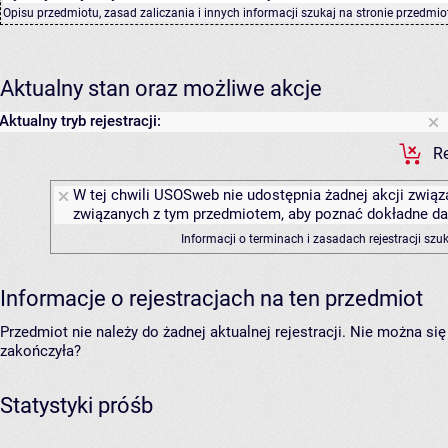
Opisu przedmiotu, zasad zaliczania i innych informacji szukaj na
stronie przedmio
Aktualny stan oraz możliwe akcje
Aktualny tryb rejestracji:
Re
W tej chwili USOSweb nie udostępnia żadnej akcji związa
związanych z tym przedmiotem, aby poznać dokładne daty
Informacji o terminach i zasadach rejestracji sz
Informacje o rejestracjach na ten przedmiot
Przedmiot nie należy do żadnej aktualnej rejestracji. Nie można s
zakończyła?
Statystyki próśb