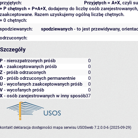
przyjętych:
Przyjętych = A+X
, czyli 
+ P chętnych = P+A+X
, dodajemy do liczby osób zarejestrowanych, 
zaakceptowane. Razem uzyskujemy ogólną liczbę chętnych.
+ 0 chętnych:
spodziewanych:
spodziewanych
- to jest przewidywany, orienta
odrzuconych:
Szczegóły
P
- nierozpatrzonych próśb
0
A
- zaakceptowanych próśb
0
Z
- próśb odrzuconych
0
O
- próśb odrzuconych permanentnie
0
U
- wycofanych zaakceptowanych próśb
0
V
- wycofanych próśb
0
X
- osób zarejestrowanych w inny sposób
37
kontakt
deklaracja dostępności
mapa serwisu
USOSweb 7.2.0.0-6 (2025-09-29)