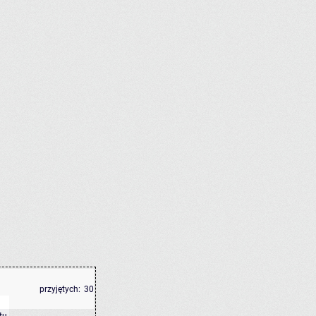
przyjętych:
30
tu
.