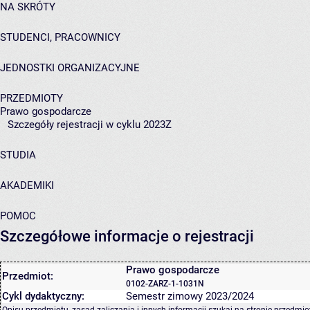
NA SKRÓTY
STUDENCI, PRACOWNICY
JEDNOSTKI ORGANIZACYJNE
PRZEDMIOTY
Prawo gospodarcze
Szczegóły rejestracji w cyklu 2023Z
STUDIA
AKADEMIKI
POMOC
Szczegółowe informacje o rejestracji
Prawo gospodarcze
Przedmiot:
0102-ZARZ-1-1031N
Cykl dydaktyczny:
Semestr zimowy 2023/2024
Opisu przedmiotu, zasad zaliczania i innych informacji szukaj na
stronie przedmio