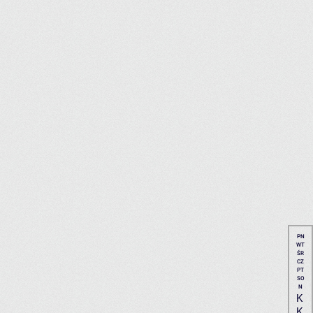
PN
WT
ŚR
CZ
PT
SO
N
K
K