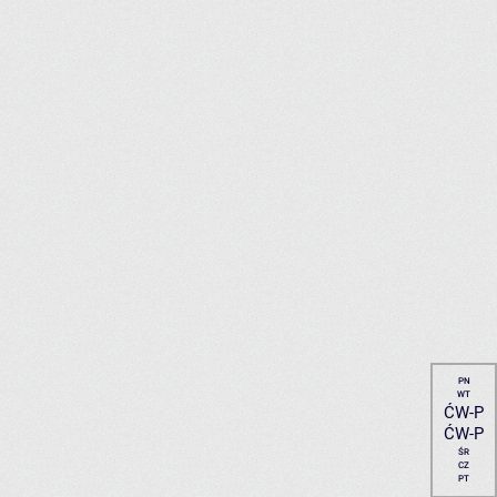
PN
WT
ĆW-P
ĆW-P
ŚR
CZ
PT