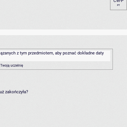
ĆW-P
PT
związanych z tym przedmiotem, aby poznać dokładne daty
 Twoją uczelnię
już zakończyła?