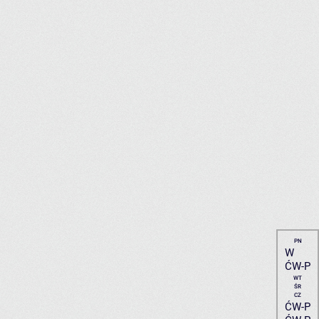
PN
W
ĆW-P
WT
ŚR
CZ
ĆW-P