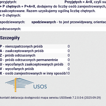
przyjętych:
Przyjętych = A+X
, czyli 
+ P chętnych = P+A+X
, dodajemy do liczby osób zarejestrowanych, 
zaakceptowane. Razem uzyskujemy ogólną liczbę chętnych.
+ 0 chętnych:
spodziewanych:
spodziewanych
- to jest przewidywany, orienta
odrzuconych:
Szczegóły
P
- nierozpatrzonych próśb
0
A
- zaakceptowanych próśb
0
Z
- próśb odrzuconych
0
O
- próśb odrzuconych permanentnie
0
U
- wycofanych zaakceptowanych próśb
0
V
- wycofanych próśb
0
X
- osób zarejestrowanych w inny sposób
10
kontakt
deklaracja dostępności
mapa serwisu
USOSweb 7.2.0.0-6 (2025-09-29)