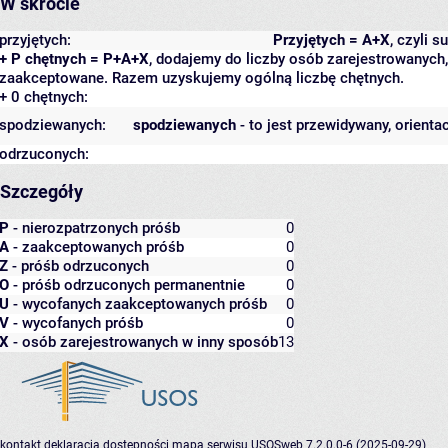
W skrócie
przyjętych:
Przyjętych = A+X
, czyli 
+ P chętnych = P+A+X
, dodajemy do liczby osób zarejestrowanych, 
zaakceptowane. Razem uzyskujemy ogólną liczbę chętnych.
+ 0 chętnych:
spodziewanych:
spodziewanych
- to jest przewidywany, orienta
odrzuconych:
Szczegóły
P
- nierozpatrzonych próśb
0
A
- zaakceptowanych próśb
0
Z
- próśb odrzuconych
0
O
- próśb odrzuconych permanentnie
0
U
- wycofanych zaakceptowanych próśb
0
V
- wycofanych próśb
0
X
- osób zarejestrowanych w inny sposób
13
kontakt
deklaracja dostępności
mapa serwisu
USOSweb 7.2.0.0-6 (2025-09-29)