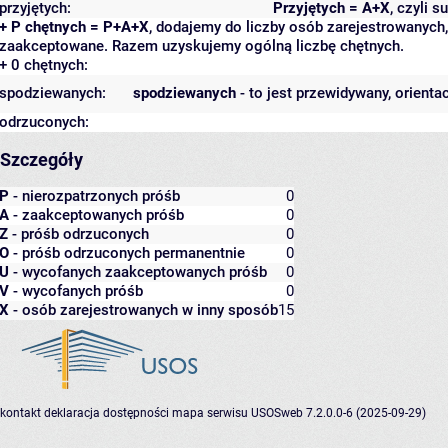
przyjętych:
Przyjętych = A+X
, czyli 
+ P chętnych = P+A+X
, dodajemy do liczby osób zarejestrowanych, 
zaakceptowane. Razem uzyskujemy ogólną liczbę chętnych.
+ 0 chętnych:
spodziewanych:
spodziewanych
- to jest przewidywany, orienta
odrzuconych:
Szczegóły
P
- nierozpatrzonych próśb
0
A
- zaakceptowanych próśb
0
Z
- próśb odrzuconych
0
O
- próśb odrzuconych permanentnie
0
U
- wycofanych zaakceptowanych próśb
0
V
- wycofanych próśb
0
X
- osób zarejestrowanych w inny sposób
15
kontakt
deklaracja dostępności
mapa serwisu
USOSweb 7.2.0.0-6 (2025-09-29)