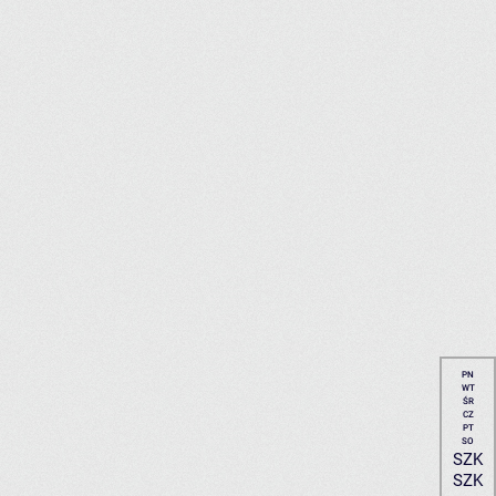
PN
WT
ŚR
CZ
PT
SO
SZK
SZK