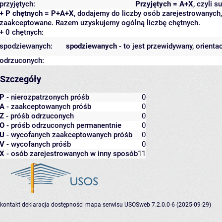
przyjętych:
Przyjętych = A+X
, czyli 
+ P chętnych = P+A+X
, dodajemy do liczby osób zarejestrowanych, 
zaakceptowane. Razem uzyskujemy ogólną liczbę chętnych.
+ 0 chętnych:
spodziewanych:
spodziewanych
- to jest przewidywany, orienta
odrzuconych:
Szczegóły
P
- nierozpatrzonych próśb
0
A
- zaakceptowanych próśb
0
Z
- próśb odrzuconych
0
O
- próśb odrzuconych permanentnie
0
U
- wycofanych zaakceptowanych próśb
0
V
- wycofanych próśb
0
X
- osób zarejestrowanych w inny sposób
11
kontakt
deklaracja dostępności
mapa serwisu
USOSweb 7.2.0.0-6 (2025-09-29)