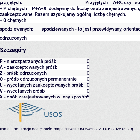
przyjętych:
Przyjętych = A+X
, czyli 
+ P chętnych = P+A+X
, dodajemy do liczby osób zarejestrowanych, 
zaakceptowane. Razem uzyskujemy ogólną liczbę chętnych.
+ 0 chętnych:
spodziewanych:
spodziewanych
- to jest przewidywany, orienta
odrzuconych:
Szczegóły
P
- nierozpatrzonych próśb
0
A
- zaakceptowanych próśb
0
Z
- próśb odrzuconych
0
O
- próśb odrzuconych permanentnie
0
U
- wycofanych zaakceptowanych próśb
0
V
- wycofanych próśb
0
X
- osób zarejestrowanych w inny sposób
5
kontakt
deklaracja dostępności
mapa serwisu
USOSweb 7.2.0.0-6 (2025-09-29)