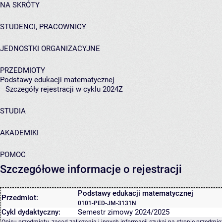
NA SKRÓTY
STUDENCI, PRACOWNICY
JEDNOSTKI ORGANIZACYJNE
PRZEDMIOTY
Podstawy edukacji matematycznej
Szczegóły rejestracji w cyklu 2024Z
STUDIA
AKADEMIKI
POMOC
Szczegółowe informacje o rejestracji
Podstawy edukacji matematycznej
Przedmiot:
0101-PED-JM-3131N
Cykl dydaktyczny:
Semestr zimowy 2024/2025
Opisu przedmiotu, zasad zaliczania i innych informacji szukaj na
stronie przedmio