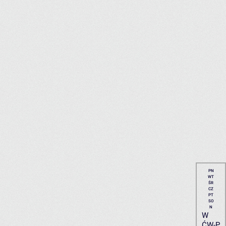
PN
WT
ŚR
CZ
PT
SO
N
W
ĆW-P