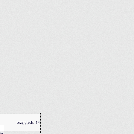
przyjętych:
14
tu
.