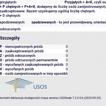
przyjętych:
Przyjętych = A+X
, czyli 
+ P chętnych = P+A+X
, dodajemy do liczby osób zarejestrowanych, 
zaakceptowane. Razem uzyskujemy ogólną liczbę chętnych.
+ 0 chętnych:
spodziewanych:
spodziewanych
- to jest przewidywany, orienta
odrzuconych:
Szczegóły
P
- nierozpatrzonych próśb
0
A
- zaakceptowanych próśb
0
Z
- próśb odrzuconych
0
O
- próśb odrzuconych permanentnie
0
U
- wycofanych zaakceptowanych próśb
0
V
- wycofanych próśb
0
X
- osób zarejestrowanych w inny sposób
6
kontakt
deklaracja dostępności
mapa serwisu
USOSweb 7.2.0.0-6 (2025-09-29)