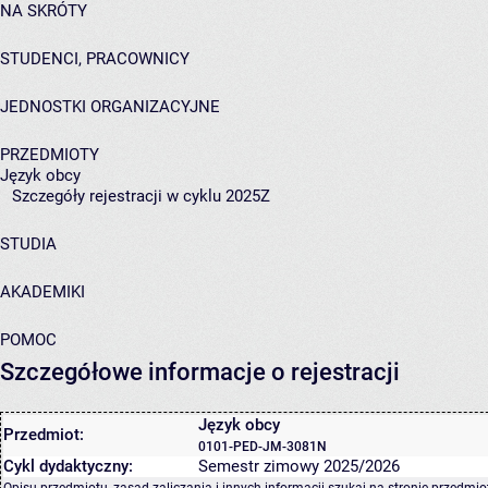
NA SKRÓTY
STUDENCI, PRACOWNICY
JEDNOSTKI ORGANIZACYJNE
PRZEDMIOTY
Język obcy
Szczegóły rejestracji w cyklu 2025Z
STUDIA
AKADEMIKI
POMOC
Szczegółowe informacje o rejestracji
Język obcy
Przedmiot:
0101-PED-JM-3081N
Cykl dydaktyczny:
Semestr zimowy 2025/2026
Opisu przedmiotu, zasad zaliczania i innych informacji szukaj na
stronie przedmio