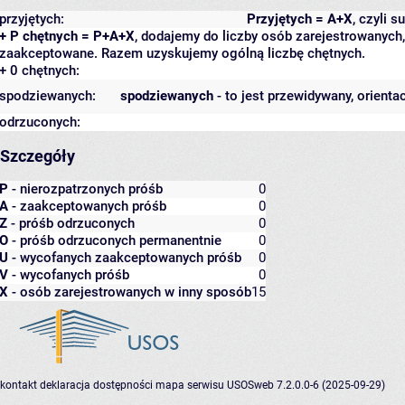
przyjętych:
Przyjętych = A+X
, czyli 
+ P chętnych = P+A+X
, dodajemy do liczby osób zarejestrowanych, 
zaakceptowane. Razem uzyskujemy ogólną liczbę chętnych.
+ 0 chętnych:
spodziewanych:
spodziewanych
- to jest przewidywany, orienta
odrzuconych:
Szczegóły
P
- nierozpatrzonych próśb
0
A
- zaakceptowanych próśb
0
Z
- próśb odrzuconych
0
O
- próśb odrzuconych permanentnie
0
U
- wycofanych zaakceptowanych próśb
0
V
- wycofanych próśb
0
X
- osób zarejestrowanych w inny sposób
15
kontakt
deklaracja dostępności
mapa serwisu
USOSweb 7.2.0.0-6 (2025-09-29)