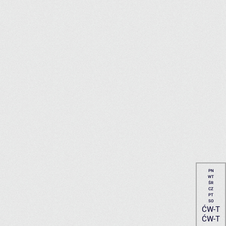
PN
WT
ŚR
CZ
PT
SO
ĆW-T
ĆW-T