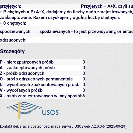
przyjętych:
Przyjętych = A+X
, czyli 
+ P chętnych = P+A+X
, dodajemy do liczby osób zarejestrowanych, 
zaakceptowane. Razem uzyskujemy ogólną liczbę chętnych.
+ 0 chętnych:
spodziewanych:
spodziewanych
- to jest przewidywany, orienta
odrzuconych:
Szczegóły
P
- nierozpatrzonych próśb
0
A
- zaakceptowanych próśb
0
Z
- próśb odrzuconych
0
O
- próśb odrzuconych permanentnie
0
U
- wycofanych zaakceptowanych próśb
0
V
- wycofanych próśb
0
X
- osób zarejestrowanych w inny sposób
6
kontakt
deklaracja dostępności
mapa serwisu
USOSweb 7.2.0.0-6 (2025-09-29)