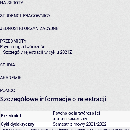
NA SKRÓTY
STUDENCI, PRACOWNICY
JEDNOSTKI ORGANIZACYJNE
PRZEDMIOTY
Psychologia twórczości
Szczegóły rejestracji w cyklu 2021Z
STUDIA
AKADEMIKI
POMOC
Szczegółowe informacje o rejestracji
Psychologia twórczości
Przedmiot:
0101-PED-JM-3021N
Cykl dydaktyczny:
Semestr zimowy 2021/2022
Opisu przedmiotu, zasad zaliczania i innych informacji szukaj na
stronie przedmio