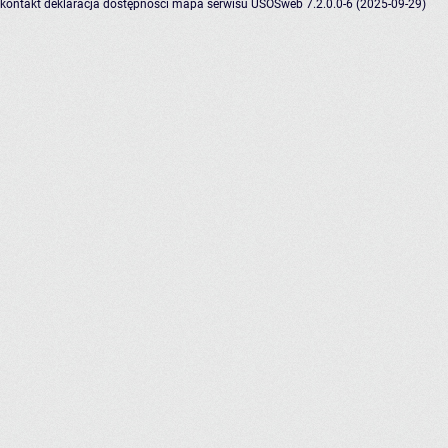
kontakt
deklaracja dostępności
mapa serwisu
USOSweb 7.2.0.0-6 (2025-09-29)