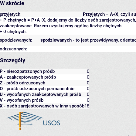
W skrócie
przyjętych:
Przyjętych = A+X
, czyli 
+ P chętnych = P+A+X
, dodajemy do liczby osób zarejestrowanych, 
zaakceptowane. Razem uzyskujemy ogólną liczbę chętnych.
+ 0 chętnych:
spodziewanych:
spodziewanych
- to jest przewidywany, orienta
odrzuconych:
Szczegóły
P
- nierozpatrzonych próśb
0
A
- zaakceptowanych próśb
0
Z
- próśb odrzuconych
0
O
- próśb odrzuconych permanentnie
0
U
- wycofanych zaakceptowanych próśb
0
V
- wycofanych próśb
0
X
- osób zarejestrowanych w inny sposób
18