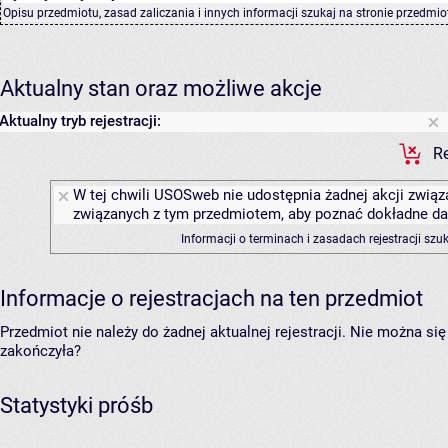
Opisu przedmiotu, zasad zaliczania i innych informacji szukaj na
stronie przedmio
Aktualny stan oraz możliwe akcje
Aktualny tryb rejestracji:
Re
W tej chwili USOSweb nie udostępnia żadnej akcji związa
związanych z tym przedmiotem, aby poznać dokładne daty
Informacji o terminach i zasadach rejestracji sz
Informacje o rejestracjach na ten przedmiot
Przedmiot nie należy do żadnej aktualnej rejestracji. Nie można s
zakończyła?
Statystyki próśb