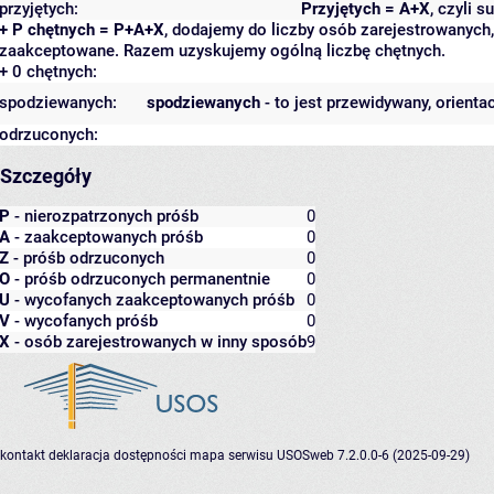
przyjętych:
Przyjętych = A+X
, czyli 
+ P chętnych = P+A+X
, dodajemy do liczby osób zarejestrowanych, 
zaakceptowane. Razem uzyskujemy ogólną liczbę chętnych.
+ 0 chętnych:
spodziewanych:
spodziewanych
- to jest przewidywany, orienta
odrzuconych:
Szczegóły
P
- nierozpatrzonych próśb
0
A
- zaakceptowanych próśb
0
Z
- próśb odrzuconych
0
O
- próśb odrzuconych permanentnie
0
U
- wycofanych zaakceptowanych próśb
0
V
- wycofanych próśb
0
X
- osób zarejestrowanych w inny sposób
9
kontakt
deklaracja dostępności
mapa serwisu
USOSweb 7.2.0.0-6 (2025-09-29)