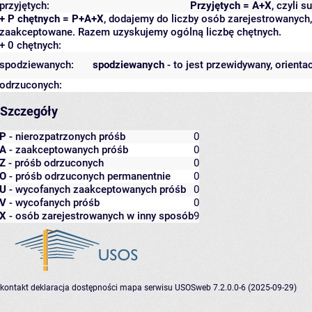
przyjętych:
Przyjętych = A+X
, czyli 
+ P chętnych = P+A+X
, dodajemy do liczby osób zarejestrowanych, 
zaakceptowane. Razem uzyskujemy ogólną liczbę chętnych.
+ 0 chętnych:
spodziewanych:
spodziewanych
- to jest przewidywany, orienta
odrzuconych:
Szczegóły
P
- nierozpatrzonych próśb
0
A
- zaakceptowanych próśb
0
Z
- próśb odrzuconych
0
O
- próśb odrzuconych permanentnie
0
U
- wycofanych zaakceptowanych próśb
0
V
- wycofanych próśb
0
X
- osób zarejestrowanych w inny sposób
9
kontakt
deklaracja dostępności
mapa serwisu
USOSweb 7.2.0.0-6 (2025-09-29)