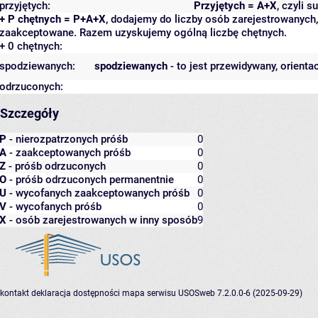
przyjętych:
Przyjętych = A+X
, czyli 
+ P chętnych = P+A+X
, dodajemy do liczby osób zarejestrowanych, 
zaakceptowane. Razem uzyskujemy ogólną liczbę chętnych.
+ 0 chętnych:
spodziewanych:
spodziewanych
- to jest przewidywany, orienta
odrzuconych:
Szczegóły
P
- nierozpatrzonych próśb
0
A
- zaakceptowanych próśb
0
Z
- próśb odrzuconych
0
O
- próśb odrzuconych permanentnie
0
U
- wycofanych zaakceptowanych próśb
0
V
- wycofanych próśb
0
X
- osób zarejestrowanych w inny sposób
9
kontakt
deklaracja dostępności
mapa serwisu
USOSweb 7.2.0.0-6 (2025-09-29)