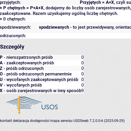
przyjętych:
Przyjętych = A+X
, czyli 
+ P chętnych = P+A+X
, dodajemy do liczby osób zarejestrowanych, 
zaakceptowane. Razem uzyskujemy ogólną liczbę chętnych.
+ 0 chętnych:
spodziewanych:
spodziewanych
- to jest przewidywany, orienta
odrzuconych:
Szczegóły
P
- nierozpatrzonych próśb
0
A
- zaakceptowanych próśb
0
Z
- próśb odrzuconych
0
O
- próśb odrzuconych permanentnie
0
U
- wycofanych zaakceptowanych próśb
0
V
- wycofanych próśb
0
X
- osób zarejestrowanych w inny sposób
9
kontakt
deklaracja dostępności
mapa serwisu
USOSweb 7.2.0.0-6 (2025-09-29)