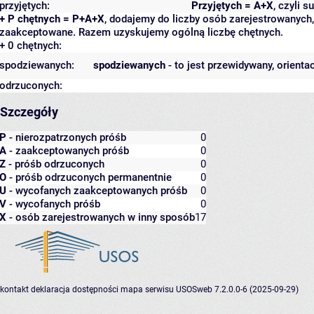
przyjętych:
Przyjętych = A+X
, czyli 
+ P chętnych = P+A+X
, dodajemy do liczby osób zarejestrowanych, 
zaakceptowane. Razem uzyskujemy ogólną liczbę chętnych.
+ 0 chętnych:
spodziewanych:
spodziewanych
- to jest przewidywany, orienta
odrzuconych:
Szczegóły
P
- nierozpatrzonych próśb
0
A
- zaakceptowanych próśb
0
Z
- próśb odrzuconych
0
O
- próśb odrzuconych permanentnie
0
U
- wycofanych zaakceptowanych próśb
0
V
- wycofanych próśb
0
X
- osób zarejestrowanych w inny sposób
17
kontakt
deklaracja dostępności
mapa serwisu
USOSweb 7.2.0.0-6 (2025-09-29)