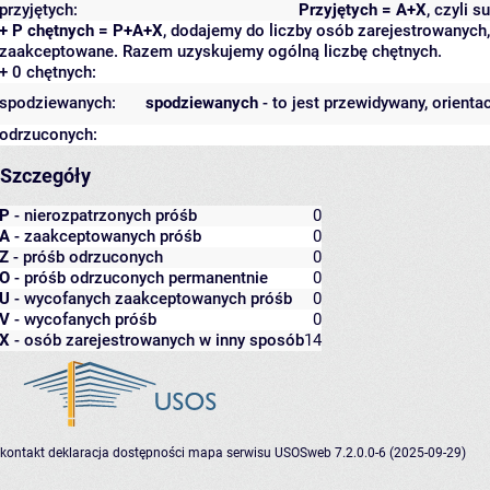
przyjętych:
Przyjętych = A+X
, czyli 
+ P chętnych = P+A+X
, dodajemy do liczby osób zarejestrowanych, 
zaakceptowane. Razem uzyskujemy ogólną liczbę chętnych.
+ 0 chętnych:
spodziewanych:
spodziewanych
- to jest przewidywany, orienta
odrzuconych:
Szczegóły
P
- nierozpatrzonych próśb
0
A
- zaakceptowanych próśb
0
Z
- próśb odrzuconych
0
O
- próśb odrzuconych permanentnie
0
U
- wycofanych zaakceptowanych próśb
0
V
- wycofanych próśb
0
X
- osób zarejestrowanych w inny sposób
14
kontakt
deklaracja dostępności
mapa serwisu
USOSweb 7.2.0.0-6 (2025-09-29)