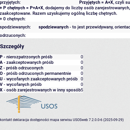
przyjętych:
Przyjętych = A+X
, czyli 
+ P chętnych = P+A+X
, dodajemy do liczby osób zarejestrowanych, 
zaakceptowane. Razem uzyskujemy ogólną liczbę chętnych.
+ 0 chętnych:
spodziewanych:
spodziewanych
- to jest przewidywany, orienta
odrzuconych:
Szczegóły
P
- nierozpatrzonych próśb
0
A
- zaakceptowanych próśb
0
Z
- próśb odrzuconych
0
O
- próśb odrzuconych permanentnie
0
U
- wycofanych zaakceptowanych próśb
0
V
- wycofanych próśb
0
X
- osób zarejestrowanych w inny sposób
5
kontakt
deklaracja dostępności
mapa serwisu
USOSweb 7.2.0.0-6 (2025-09-29)