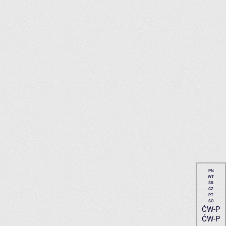
PN
WT
ŚR
CZ
PT
SO
ĆW-P
ĆW-P