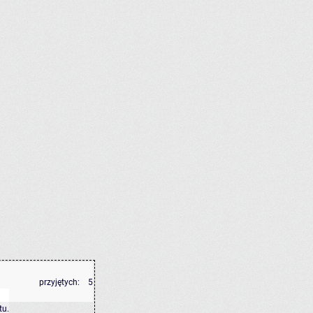
przyjętych:
5
tu
.