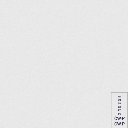
PN
WT
ŚR
CZ
PT
SO
ĆW-P
ĆW-P