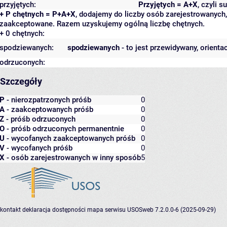
przyjętych:
Przyjętych = A+X
, czyli 
+ P chętnych = P+A+X
, dodajemy do liczby osób zarejestrowanych, 
zaakceptowane. Razem uzyskujemy ogólną liczbę chętnych.
+ 0 chętnych:
spodziewanych:
spodziewanych
- to jest przewidywany, orienta
odrzuconych:
Szczegóły
P
- nierozpatrzonych próśb
0
A
- zaakceptowanych próśb
0
Z
- próśb odrzuconych
0
O
- próśb odrzuconych permanentnie
0
U
- wycofanych zaakceptowanych próśb
0
V
- wycofanych próśb
0
X
- osób zarejestrowanych w inny sposób
5
kontakt
deklaracja dostępności
mapa serwisu
USOSweb 7.2.0.0-6 (2025-09-29)