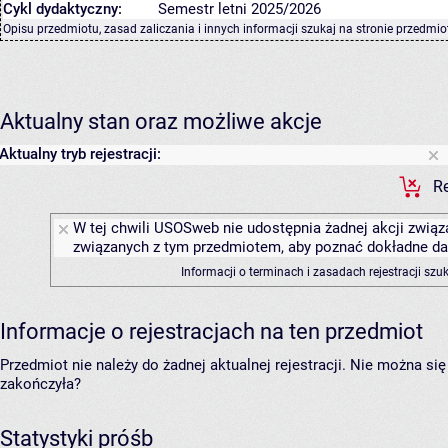
Cykl dydaktyczny:
Semestr letni 2025/2026
Opisu przedmiotu, zasad zaliczania i innych informacji szukaj na
stronie przedmio
Aktualny stan oraz możliwe akcje
Aktualny tryb rejestracji:
Re
W tej chwili USOSweb nie udostępnia żadnej akcji związa
związanych z tym przedmiotem, aby poznać dokładne daty
Informacji o terminach i zasadach rejestracji sz
Informacje o rejestracjach na ten przedmiot
Przedmiot nie należy do żadnej aktualnej rejestracji. Nie można s
zakończyła?
Statystyki próśb