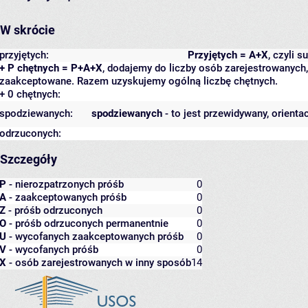
W skrócie
przyjętych:
Przyjętych = A+X
, czyli 
+ P chętnych = P+A+X
, dodajemy do liczby osób zarejestrowanych, 
zaakceptowane. Razem uzyskujemy ogólną liczbę chętnych.
+ 0 chętnych:
spodziewanych:
spodziewanych
- to jest przewidywany, orienta
odrzuconych:
Szczegóły
P
- nierozpatrzonych próśb
0
A
- zaakceptowanych próśb
0
Z
- próśb odrzuconych
0
O
- próśb odrzuconych permanentnie
0
U
- wycofanych zaakceptowanych próśb
0
V
- wycofanych próśb
0
X
- osób zarejestrowanych w inny sposób
14