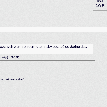
ĆW-P
ĆW-P
związanych z tym przedmiotem, aby poznać dokładne daty
 Twoją uczelnię
już zakończyła?