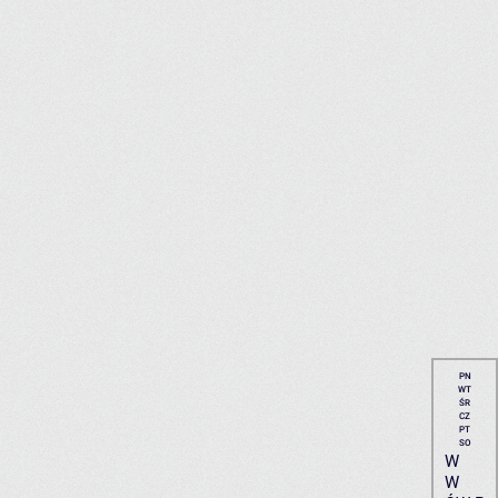
PN
WT
ŚR
CZ
PT
SO
W
W