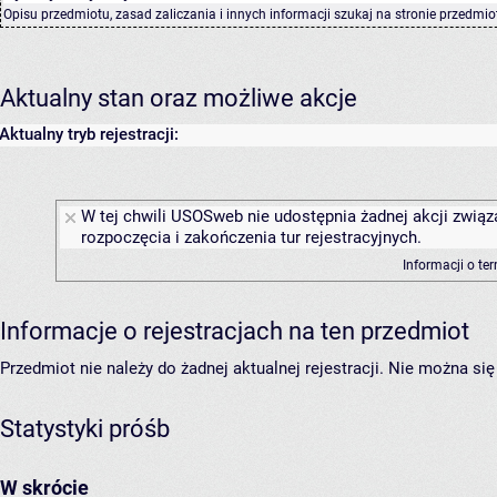
Opisu przedmiotu, zasad zaliczania i innych informacji szukaj na
stronie przedmio
Aktualny stan oraz możliwe akcje
Aktualny tryb rejestracji:
W tej chwili USOSweb nie udostępnia żadnej akcji związ
rozpoczęcia i zakończenia tur rejestracyjnych.
Informacji o te
Informacje o rejestracjach na ten przedmiot
Przedmiot nie należy do żadnej aktualnej rejestracji. Nie można s
Statystyki próśb
W skrócie