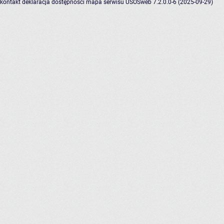
kontakt
deklaracja dostępności
mapa serwisu
USOSweb 7.2.0.0-6 (2025-09-29)