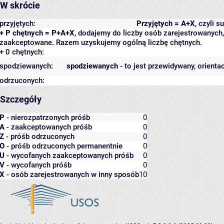
W skrócie
przyjętych:
Przyjętych = A+X
, czyli 
+ P chętnych = P+A+X
, dodajemy do liczby osób zarejestrowanych, 
zaakceptowane. Razem uzyskujemy ogólną liczbę chętnych.
+ 0 chętnych:
spodziewanych:
spodziewanych
- to jest przewidywany, orienta
odrzuconych:
Szczegóły
P
- nierozpatrzonych próśb
0
A
- zaakceptowanych próśb
0
Z
- próśb odrzuconych
0
O
- próśb odrzuconych permanentnie
0
U
- wycofanych zaakceptowanych próśb
0
V
- wycofanych próśb
0
X
- osób zarejestrowanych w inny sposób
10