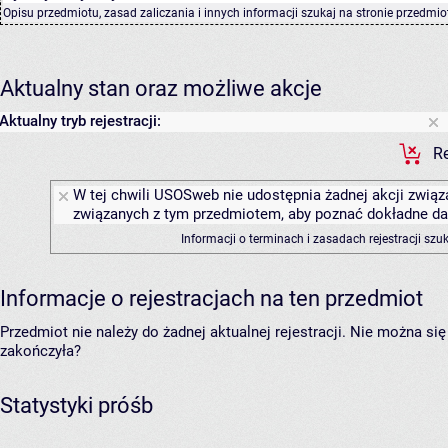
Opisu przedmiotu, zasad zaliczania i innych informacji szukaj na
stronie przedmio
Aktualny stan oraz możliwe akcje
Aktualny tryb rejestracji:
Re
W tej chwili USOSweb nie udostępnia żadnej akcji związa
związanych z tym przedmiotem, aby poznać dokładne daty
Informacji o terminach i zasadach rejestracji sz
Informacje o rejestracjach na ten przedmiot
Przedmiot nie należy do żadnej aktualnej rejestracji. Nie można s
zakończyła?
Statystyki próśb