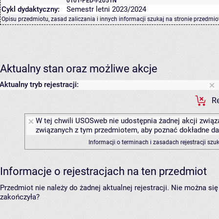
0101-PED-I-2051N
Cykl dydaktyczny:
Semestr letni 2023/2024
Opisu przedmiotu, zasad zaliczania i innych informacji szukaj na
stronie przedmio
Aktualny stan oraz możliwe akcje
Aktualny tryb rejestracji:
Re
W tej chwili USOSweb nie udostępnia żadnej akcji związa
związanych z tym przedmiotem, aby poznać dokładne daty
Informacji o terminach i zasadach rejestracji sz
Informacje o rejestracjach na ten przedmiot
Przedmiot nie należy do żadnej aktualnej rejestracji. Nie można s
zakończyła?