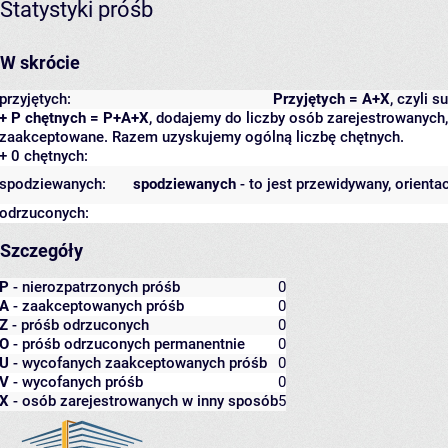
Statystyki próśb
W skrócie
przyjętych:
Przyjętych = A+X
, czyli 
+ P chętnych = P+A+X
, dodajemy do liczby osób zarejestrowanych, 
zaakceptowane. Razem uzyskujemy ogólną liczbę chętnych.
+ 0 chętnych:
spodziewanych:
spodziewanych
- to jest przewidywany, orienta
odrzuconych:
Szczegóły
P
- nierozpatrzonych próśb
0
A
- zaakceptowanych próśb
0
Z
- próśb odrzuconych
0
O
- próśb odrzuconych permanentnie
0
U
- wycofanych zaakceptowanych próśb
0
V
- wycofanych próśb
0
X
- osób zarejestrowanych w inny sposób
5