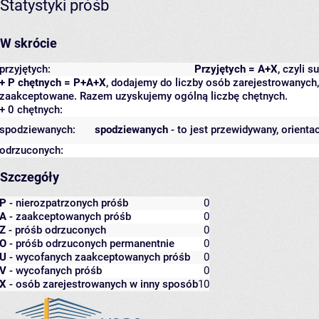
Statystyki próśb
W skrócie
przyjętych:
Przyjętych = A+X
, czyli 
+ P chętnych = P+A+X
, dodajemy do liczby osób zarejestrowanych, 
zaakceptowane. Razem uzyskujemy ogólną liczbę chętnych.
+ 0 chętnych:
spodziewanych:
spodziewanych
- to jest przewidywany, orienta
odrzuconych:
Szczegóły
P
- nierozpatrzonych próśb
0
A
- zaakceptowanych próśb
0
Z
- próśb odrzuconych
0
O
- próśb odrzuconych permanentnie
0
U
- wycofanych zaakceptowanych próśb
0
V
- wycofanych próśb
0
X
- osób zarejestrowanych w inny sposób
10