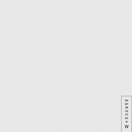
PN
WT
ŚR
CZ
PT
SO
N
W