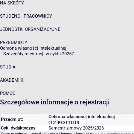
NA SKRÓTY
STUDENCI, PRACOWNICY
JEDNOSTKI ORGANIZACYJNE
PRZEDMIOTY
Ochrona własności intelektualnej
Szczegóły rejestracji w cyklu 2025Z
STUDIA
AKADEMIKI
POMOC
Szczegółowe informacje o rejestracji
Ochrona własności intelektualnej
Przedmiot:
0101-PED-I-1121N
Cykl dydaktyczny:
Semestr zimowy 2025/2026
Opisu przedmiotu, zasad zaliczania i innych informacji szukaj na
stronie przedmio