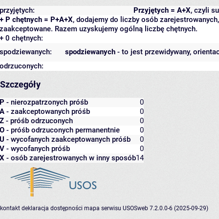
przyjętych:
Przyjętych = A+X
, czyli 
+ P chętnych = P+A+X
, dodajemy do liczby osób zarejestrowanych, 
zaakceptowane. Razem uzyskujemy ogólną liczbę chętnych.
+ 0 chętnych:
spodziewanych:
spodziewanych
- to jest przewidywany, orienta
odrzuconych:
Szczegóły
P
- nierozpatrzonych próśb
0
A
- zaakceptowanych próśb
0
Z
- próśb odrzuconych
0
O
- próśb odrzuconych permanentnie
0
U
- wycofanych zaakceptowanych próśb
0
V
- wycofanych próśb
0
X
- osób zarejestrowanych w inny sposób
14
kontakt
deklaracja dostępności
mapa serwisu
USOSweb 7.2.0.0-6 (2025-09-29)