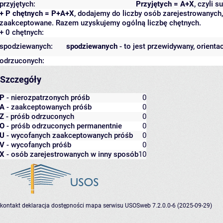
przyjętych:
Przyjętych = A+X
, czyli 
+ P chętnych = P+A+X
, dodajemy do liczby osób zarejestrowanych, 
zaakceptowane. Razem uzyskujemy ogólną liczbę chętnych.
+ 0 chętnych:
spodziewanych:
spodziewanych
- to jest przewidywany, orienta
odrzuconych:
Szczegóły
P
- nierozpatrzonych próśb
0
A
- zaakceptowanych próśb
0
Z
- próśb odrzuconych
0
O
- próśb odrzuconych permanentnie
0
U
- wycofanych zaakceptowanych próśb
0
V
- wycofanych próśb
0
X
- osób zarejestrowanych w inny sposób
10
kontakt
deklaracja dostępności
mapa serwisu
USOSweb 7.2.0.0-6 (2025-09-29)